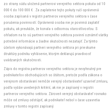
zo strany súdu uložená partnerovi verejného sektora pokuta od 10
000 € do 100 000 € . Za zaplatenie tejto pokuty ručí oprávnená
osoba zapísaná v registri partnerov verejného sektora v čase
porušenia povinností. Oprávnená osoba nie je povinná zaplatiť
pokutu, ak preukáže, že konala s odbornou starostlivosťou. S
ohľadom na to sú partneri verejného sektora povinní oznámiť všetky
potrebné informácie a žiadne skutočnosti nezatajiť. Za týmto
účelom vykonávajú partneri verejného sektora pri prieskume
štruktúry podniku vyhlásenie, ktorým deklarujú pravdivosť
uvádzaných skutočnosti.
Zápis do registra partnerov verejného sektora je nevyhnutný pre
podnikateľov obchodujúcich so štátom, pretože podľa zákona o
verejnom obstarávaní nemôže verejný obstarávateľ uzavrieť zmluvu,
podľa vyššie uvedených kritérií, ak nie je zapísaný v registri
partnerov verejného sektora. Zároveň verejný obstarávateľ rovnako
môže od zmluvy odstúpiť, ak podnikateľ nebol v čase uzavretia
zmluvy v tomto registri zapísaný.