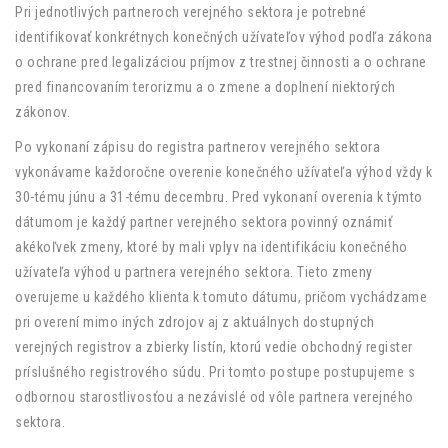
Pri jednotlivých partneroch verejného sektora je potrebné
identifikovať konkrétnych konečných užívateľov výhod podľa zákona
o ochrane pred legalizáciou príjmov z trestnej činnosti a o ochrane
pred financovaním terorizmu a o zmene a doplnení niektorých
zákonov.
Po vykonaní zápisu do registra partnerov verejného sektora
vykonávame každoročne overenie konečného užívateľa výhod vždy k
30-tému júnu a 31-tému decembru. Pred vykonaní overenia k týmto
dátumom je každý partner verejného sektora povinný oznámiť
akékoľvek zmeny, ktoré by mali vplyv na identifikáciu konečného
užívateľa výhod u partnera verejného sektora. Tieto zmeny
overujeme u každého klienta k tomuto dátumu, pričom vychádzame
pri overení mimo iných zdrojov aj z aktuálnych dostupných
verejných registrov a zbierky listín, ktorú vedie obchodný register
príslušného registrového súdu. Pri tomto postupe postupujeme s
odbornou starostlivosťou a nezávislé od vôle partnera verejného
sektora.