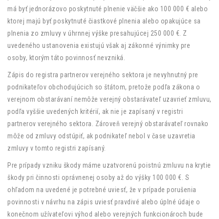
má byť jednorázovo poskytnuté plnenie väčšie ako 100 000 € alebo
ktorej majú byť poskytnuté čiastkové plnenia alebo opakujúce sa
plnenia zo zmluvy v úhrnnej výške presahujúcej 250 000 €. Z
uvedeného ustanovenia existujú však aj zákonné výnimky pre
osoby, ktorým táto povinnosť nevzniká.
Zápis do registra partnerov verejného sektora je nevyhnutný pre
podnikateľov obchodujúcich so štátom, pretože podľa zákona o
verejnom obstarávaní nemôže verejný obstarávateľ uzavrieť zmluvu,
podľa vyššie uvedených kritérií, ak nie je zapísaný v registri
partnerov verejného sektora. Zároveň verejný obstarávateľ rovnako
môže od zmluvy odstúpiť, ak podnikateľ nebol v čase uzavretia
zmluvy v tomto registri zapísaný.
Pre prípady vzniku škody máme uzatvorenú poistnú zmluvu na krytie
škody pri činnosti oprávnenej osoby až do výšky 100 000 €. S
ohľadom na uvedené je potrebné uviesť, že v prípade porušenia
povinnosti v návrhu na zápis uviesť pravdivé alebo úplné údaje o
konečnom užívateľovi výhod alebo verejných funkcionároch bude