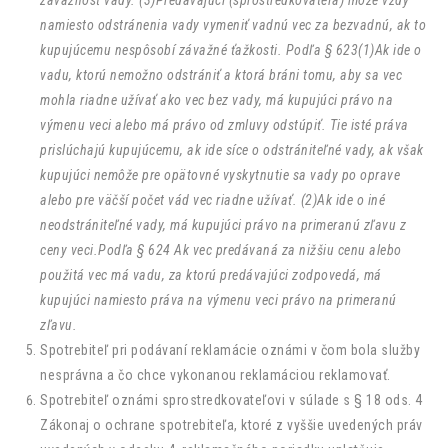
závažnosť vady. (3)Predávajúci (sprostredkovateľa) môže vždy
namiesto odstránenia vady vymeniť vadnú vec za bezvadnú, ak to
kupujúcemu nespôsobí závažné ťažkosti. Podľa § 623(1)Ak ide o
vadu, ktorú nemožno odstrániť a ktorá bráni tomu, aby sa vec
mohla riadne užívať ako vec bez vady, má kupujúci právo na
výmenu veci alebo má právo od zmluvy odstúpiť. Tie isté práva
prislúchajú kupujúcemu, ak ide síce o odstrániteľné vady, ak však
kupujúci nemôže pre opätovné vyskytnutie sa vady po oprave
alebo pre väčší počet vád vec riadne užívať. (2)Ak ide o iné
neodstrániteľné vady, má kupujúci právo na primeranú zľavu z
ceny veci.Podľa § 624 Ak vec predávaná za nižšiu cenu alebo
použitá vec má vadu, za ktorú predávajúci zodpovedá, má
kupujúci namiesto práva na výmenu veci právo na primeranú
zľavu.
Spotrebiteľ pri podávaní reklamácie oznámi v čom bola služby
nesprávna a čo chce vykonanou reklamáciou reklamovať.
Spotrebiteľ oznámi sprostredkovateľovi v súlade s § 18 ods. 4
Zákonaj o ochrane spotrebiteľa, ktoré z vyššie uvedených práv