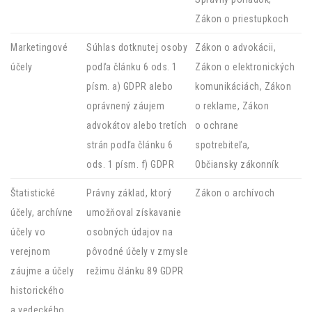
Zákon o priestupkoch
Marketingové
Súhlas dotknutej osoby
Zákon o advokácii,
účely
podľa článku 6 ods. 1
Zákon o elektronických
písm. a) GDPR alebo
komunikáciách, Zákon
oprávnený záujem
o reklame, Zákon
advokátov alebo tretích
o ochrane
strán podľa článku 6
spotrebiteľa,
ods. 1 písm. f) GDPR
Občiansky zákonník
Štatistické
Právny základ, ktorý
Zákon o archívoch
účely, archívne
umožňoval získavanie
účely vo
osobných údajov na
verejnom
pôvodné účely v zmysle
záujme a účely
režimu článku 89 GDPR
historického
a vedeckého