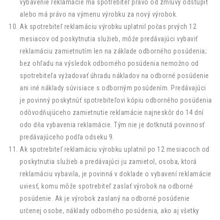
vybavenie reklamácie má spotrebiteľ právo od zmluvy odstúpiť
alebo má právo na výmenu výrobku za nový výrobok.
Ak spotrebiteľ reklamáciu výrobku uplatnil počas prvých 12
mesiacov od poskytnutia služieb, môže predávajúci vybaviť
reklamáciu zamietnutím len na základe odborného posúdenia;
bez ohľadu na výsledok odborného posúdenia nemožno od
spotrebiteľa vyžadovať úhradu nákladov na odborné posúdenie
ani iné náklady súvisiace s odborným posúdením. Predávajúci
je povinný poskytnúť spotrebiteľovi kópiu odborného posúdenia
odôvodňujúceho zamietnutie reklamácie najneskôr do 14 dní
odo dňa vybavenia reklamácie. Tým nie je dotknutá povinnosť
predávajúceho podľa odseku 9.
Ak spotrebiteľ reklamáciu výrobku uplatnil po 12 mesiacoch od
poskytnutia služieb a predávajúci ju zamietol, osoba, ktorá
reklamáciu vybavila, je povinná v doklade o vybavení reklamácie
uviesť, komu môže spotrebiteľ zaslať výrobok na odborné
posúdenie. Ak je výrobok zaslaný na odborné posúdenie
určenej osobe, náklady odborného posúdenia, ako aj všetky