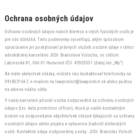
Ochrana osobných údajov
Ochrana osobných údajov našich klientov a iných fyzických osôb je
pre nás dôležitá. Tieto podmienky vysvetľujú, akým spôsobom
spracúvame pri poskytovaní právnych služieb osobné údaje v rámci
advokátskej kancelárie JUDr. Branislava Volocha, so sídlom
Laborecká 81, 066 01 Humenné IČO: 43920551 (ďalej len „My“).
Ak máte akékoľvek otázky, môžete nás kontaktovať telefonicky na
0918531667, e-mailom na lawprotect@lawprotect.sk alebo poštou
na adrese nášho sídla.
V našej kancelárii pôsobí osoba zodpovedná za ochranu osobných
údajov (tzv. data protection officer), ktorá je vaším kontaktným
bodom na zodpovedanie akýchkoľvek otázok týkajúcich sa ochrany
osobných údajov alebo prijatia a vybavenia žiadostí dotknutých
osôb. Kontaktné údaje zodpovednej osoby: JUDr. Branislav Voloch