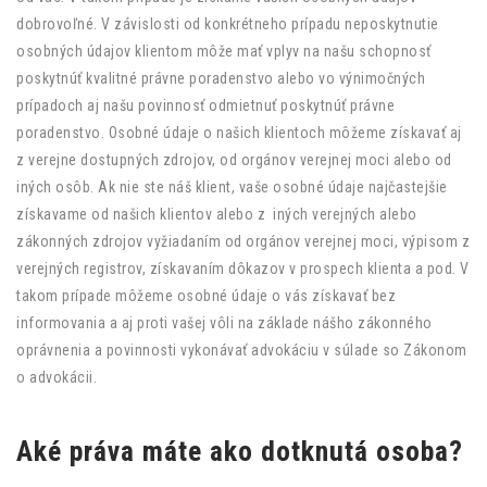
dobrovoľné. V závislosti od konkrétneho prípadu neposkytnutie
osobných údajov klientom môže mať vplyv na našu schopnosť
poskytnúť kvalitné právne poradenstvo alebo vo výnimočných
prípadoch aj našu povinnosť odmietnuť poskytnúť právne
poradenstvo. Osobné údaje o našich klientoch môžeme získavať aj
z verejne dostupných zdrojov, od orgánov verejnej moci alebo od
iných osôb. Ak nie ste náš klient, vaše osobné údaje najčastejšie
získavame od našich klientov alebo z iných verejných alebo
zákonných zdrojov vyžiadaním od orgánov verejnej moci, výpisom z
verejných registrov, získavaním dôkazov v prospech klienta a pod. V
takom prípade môžeme osobné údaje o vás získavať bez
informovania a aj proti vašej vôli na základe nášho zákonného
oprávnenia a povinnosti vykonávať advokáciu v súlade so Zákonom
o advokácii.
Aké práva máte ako dotknutá osoba?