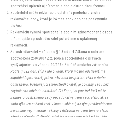
spotrebiteľ uplatniť aj písomne alebo elektronickou formou.
Spotrebiteľ môže reklamáciu uplatniť v priebehu plynutia
reklamačnej doby, ktorá je 24 mesiacov odo dňa poskytnutia
služieb.
Reklamáciu vykoná spotrebiteľ alebo ním splnomocnená osoba
o čom spíše sprostredkovateľ potvrdenie o uplatnenej
reklamácii.
Sprostredkovateľ v súlade s § 18 ods. 4 Zákona o ochrane
spotrebiteľa 250/2007 Z.z. poúča spotrebiteľa o právach
vyplývajúcich zo zákona 40/1964 Zb. Občianskeho zákonníka.
Podľa § 622 ods. (1)Ak ide o vadu, ktorú možno odstrániť, má
kupujúci (spotrebiteľ) právo, aby bola bezplatne, včas a riadne
odstránená. Predávajúci (sprostredkovateľ) je povinný vadu bez
zbytočného odkladu odstrániť. (2) Kupujúci (spotrebiteľ) môže
namiesto odstránenia vady požadovať výmenu veci, alebo ak sa
vada týka len súčasti veci, výmenu súčasti, ak tým predávajúcemu
nevzniknú neprimerané náklady vzhľadom na cenu tovaru alebo