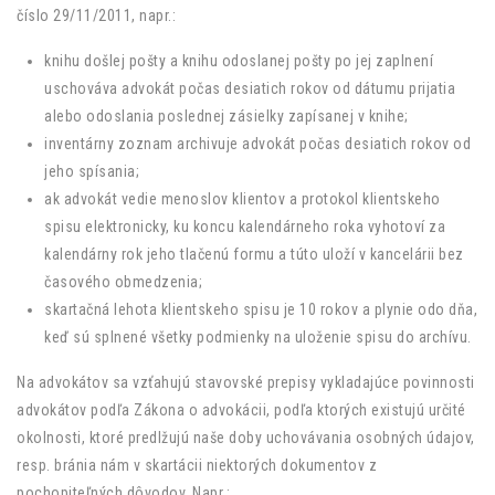
číslo 29/11/2011, napr.:
knihu došlej pošty a knihu odoslanej pošty po jej zaplnení
uschováva advokát počas desiatich rokov od dátumu prijatia
alebo odoslania poslednej zásielky zapísanej v knihe;
inventárny zoznam archivuje advokát počas desiatich rokov od
jeho spísania;
ak advokát vedie menoslov klientov a protokol klientskeho
spisu elektronicky, ku koncu kalendárneho roka vyhotoví za
kalendárny rok jeho tlačenú formu a túto uloží v kancelárii bez
časového obmedzenia;
skartačná lehota klientskeho spisu je 10 rokov a plynie odo dňa,
keď sú splnené všetky podmienky na uloženie spisu do archívu.
Na advokátov sa vzťahujú stavovské prepisy vykladajúce povinnosti
advokátov podľa Zákona o advokácii, podľa ktorých existujú určité
okolnosti, ktoré predlžujú naše doby uchovávania osobných údajov,
resp. bránia nám v skartácii niektorých dokumentov z
pochopiteľných dôvodov. Napr.: