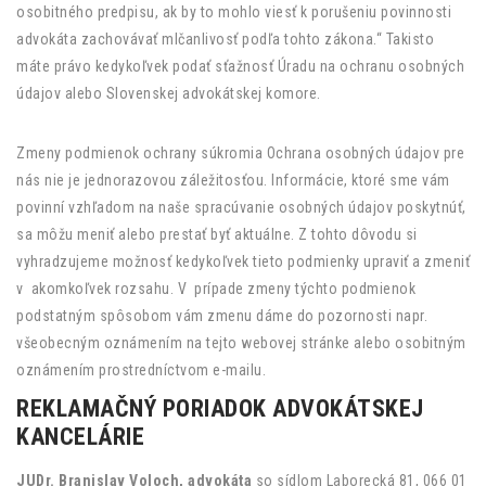
osobitného predpisu, ak by to mohlo viesť k porušeniu povinnosti
advokáta zachovávať mlčanlivosť podľa tohto zákona.“ Takisto
máte právo kedykoľvek podať sťažnosť Úradu na ochranu osobných
údajov alebo Slovenskej advokátskej komore.
Zmeny podmienok ochrany súkromia Ochrana osobných údajov pre
nás nie je jednorazovou záležitosťou. Informácie, ktoré sme vám
povinní vzhľadom na naše spracúvanie osobných údajov poskytnúť,
sa môžu meniť alebo prestať byť aktuálne. Z tohto dôvodu si
vyhradzujeme možnosť kedykoľvek tieto podmienky upraviť a zmeniť
v akomkoľvek rozsahu. V prípade zmeny týchto podmienok
podstatným spôsobom vám zmenu dáme do pozornosti napr.
všeobecným oznámením na tejto webovej stránke alebo osobitným
oznámením prostredníctvom e-mailu.
REKLAMAČNÝ PORIADOK ADVOKÁTSKEJ
KANCELÁRIE
JUDr. Branislav Voloch, advokáta
so sídlom Laborecká 81, 066 01