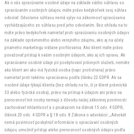
Ak o vás spracúvame osobné údaje na základe vášho súhlasu so
spracúvaním osobných údajov, máte právo kedykoľvek svoj súhlas
odvolať. Odvolanie súhlasu nemá vplyv na zákonnosť spracúvania
vychádzajúceho zo súhlasu pred jeho odvolaním. Bez ohľadu na to
máte právo kedykoľvek namietať proti spracúvaniu osobných údajov
na základe oprávneného alebo verejného záujmu, ako aj na účely
priameho marketingu vrátane profilovania. Ako klient máte právo
považovať prístup k vašim osobným údajom, ako aj ich opravu. Ak
spracúvame osobné údaje pri poskytovaní právnych služieb, nemáte
ako klient ani ako iná fyzická osoba (napr. protistrana) právo
namietať proti takému spracúvaniu podľa článku 22 GDPR. Ak sa
osobné údaje týkajú klienta (bez ohľadu na to, či je klient právnická
33 alebo fyzická osoba), právo na prístup k údajom ani právo na
prenosnosť iné osoby nemajú z dôvodu našej zákonnej povinnosti
zachovávať mlčanlivosť a s poukazom na článok 15 ods. 4 GDPR,
článok 20 ods. 4 GDPR a § 18 ods. 8 Zákona o advokácii: „Advokát
nemá povinnosť poskytnúť informácie o spracúvaní osobných
údajov, umožniť prístup alebo prenosnosť osobných údajov podľa