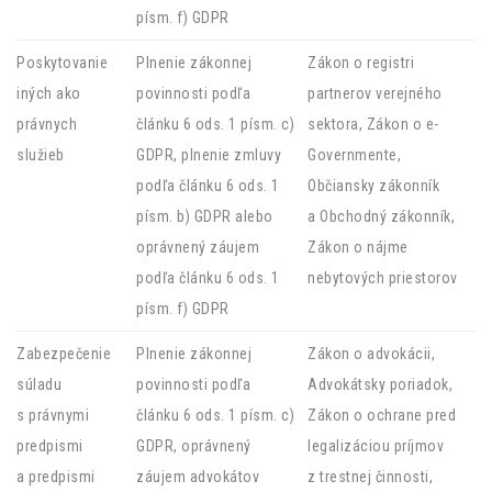
písm. f) GDPR
Poskytovanie
Plnenie zákonnej
Zákon o registri
iných ako
povinnosti podľa
partnerov verejného
právnych
článku 6 ods. 1 písm. c)
sektora, Zákon o e-
služieb
GDPR, plnenie zmluvy
Governmente,
podľa článku 6 ods. 1
Občiansky zákonník
písm. b) GDPR alebo
a Obchodný zákonník,
oprávnený záujem
Zákon o nájme
podľa článku 6 ods. 1
nebytových priestorov
písm. f) GDPR
Zabezpečenie
Plnenie zákonnej
Zákon o advokácii,
súladu
povinnosti podľa
Advokátsky poriadok,
s právnymi
článku 6 ods. 1 písm. c)
Zákon o ochrane pred
predpismi
GDPR, oprávnený
legalizáciou príjmov
a predpismi
záujem advokátov
z trestnej činnosti,