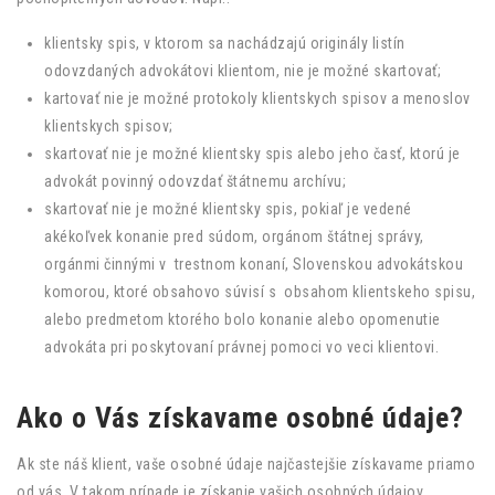
klientsky spis, v ktorom sa nachádzajú originály listín
odovzdaných advokátovi klientom, nie je možné skartovať;
kartovať nie je možné protokoly klientskych spisov a menoslov
klientskych spisov;
skartovať nie je možné klientsky spis alebo jeho časť, ktorú je
advokát povinný odovzdať štátnemu archívu;
skartovať nie je možné klientsky spis, pokiaľ je vedené
akékoľvek konanie pred súdom, orgánom štátnej správy,
orgánmi činnými v trestnom konaní, Slovenskou advokátskou
komorou, ktoré obsahovo súvisí s obsahom klientskeho spisu,
alebo predmetom ktorého bolo konanie alebo opomenutie
advokáta pri poskytovaní právnej pomoci vo veci klientovi.
Ako o Vás získavame osobné údaje?
Ak ste náš klient, vaše osobné údaje najčastejšie získavame priamo
od vás. V takom prípade je získanie vašich osobných údajov