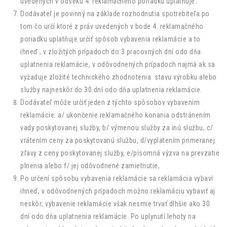
uvedených v odseku 4. reklamačného poriadku uplatňuje.
Dodávateľ je povinný na základe rozhodnutia spotrebiteľa po
tom čo určí ktoré z práv uvedených v bode 4. reklamačného
poriadku uplatňuje určiť spôsob vybavenia reklamácie a to
ihneď , v zložitých prípadoch do 3 pracovných dní odo dňa
uplatnenia reklamácie, v odôvodnených prípadoch najmä ak sa
vyžaduje zložité technického zhodnotenia stavu výrobku alebo
služby najneskôr do 30 dní odo dňa uplatnenia reklamácie.
Dodávateľ môže určiť jeden z týchto spôsobov vybavením
reklamácie: a/ ukončenie reklamačného konania odstránením
vady poskytovanej služby, b/ výmenou služby za inú službu, c/
vrátením ceny za poskytovanú službu, d/vyplatením primeranej
zľavy z ceny poskytovanej služby, e/písomná výzva na prevzatie
plnenia alebo f/ jej odôvodnené zamietnutie,
Po určení spôsobu vybavenia reklamácie sa reklamácia vybaví
ihneď, v odôvodnených prípadoch možno reklamáciu vybaviť aj
neskôr; vybavenie reklamácie však nesmie trvať dlhšie ako 30
dní odo dňa uplatnenia reklamácie. Po uplynutí lehoty na