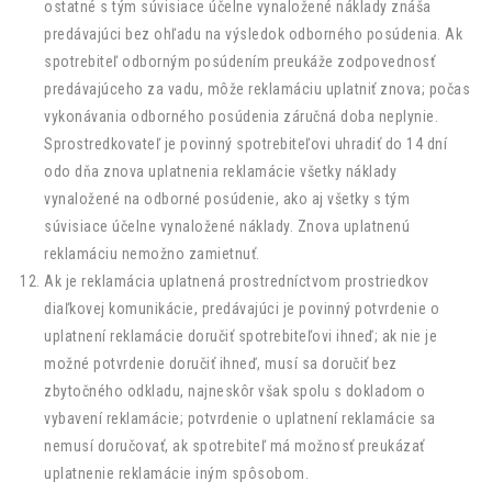
ostatné s tým súvisiace účelne vynaložené náklady znáša
predávajúci bez ohľadu na výsledok odborného posúdenia. Ak
spotrebiteľ odborným posúdením preukáže zodpovednosť
predávajúceho za vadu, môže reklamáciu uplatniť znova; počas
vykonávania odborného posúdenia záručná doba neplynie.
Sprostredkovateľ je povinný spotrebiteľovi uhradiť do 14 dní
odo dňa znova uplatnenia reklamácie všetky náklady
vynaložené na odborné posúdenie, ako aj všetky s tým
súvisiace účelne vynaložené náklady. Znova uplatnenú
reklamáciu nemožno zamietnuť.
Ak je reklamácia uplatnená prostredníctvom prostriedkov
diaľkovej komunikácie, predávajúci je povinný potvrdenie o
uplatnení reklamácie doručiť spotrebiteľovi ihneď; ak nie je
možné potvrdenie doručiť ihneď, musí sa doručiť bez
zbytočného odkladu, najneskôr však spolu s dokladom o
vybavení reklamácie; potvrdenie o uplatnení reklamácie sa
nemusí doručovať, ak spotrebiteľ má možnosť preukázať
uplatnenie reklamácie iným spôsobom.