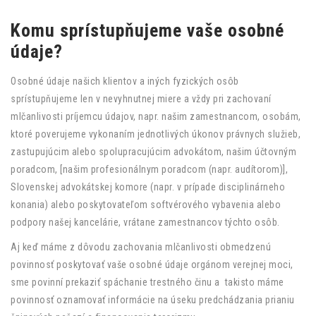
Komu sprístupňujeme vaše osobné
údaje?
Osobné údaje našich klientov a iných fyzických osôb
sprístupňujeme len v nevyhnutnej miere a vždy pri zachovaní
mlčanlivosti príjemcu údajov, napr. našim zamestnancom, osobám,
ktoré poverujeme vykonaním jednotlivých úkonov právnych služieb,
zastupujúcim alebo spolupracujúcim advokátom, našim účtovným
poradcom, [našim profesionálnym poradcom (napr. audítorom)],
Slovenskej advokátskej komore (napr. v prípade disciplinárneho
konania) alebo poskytovateľom softvérového vybavenia alebo
podpory našej kancelárie, vrátane zamestnancov týchto osôb.
Aj keď máme z dôvodu zachovania mlčanlivosti obmedzenú
povinnosť poskytovať vaše osobné údaje orgánom verejnej moci,
sme povinní prekaziť spáchanie trestného činu a takisto máme
povinnosť oznamovať informácie na úseku predchádzania prianiu