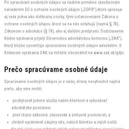
Pri spracúvaní osobných údajov sa riadime primárne všeobecným
nariadením EÚ o ochrane osobných údajov („GDPR”),ktoré upravuje
aj vaše práva ako dotknutej osoby, tými ustanoveniami Zákona o
ochrane osobných údajov, ktoré sa na nás vzťahujú (najmä § 78),
Zákonom o advokácii (§ 18), ako aj ďalšími predpismi. Dodržiavame
Kódex správania prijatý Slovenskou advokátskou komorou („SAK”),
ktorý bližšie vysvetľuje spracúvanie osobných údajov advokátmi. S
Kódexom správania SAK sa môžete oboznámiť na www.sak.sk/gdpr.
Prečo spracúvame osobné údaje
Spracúvanie osobných údajov je z našej strany nevyhnutné najmä
preto, aby sme mohli:
poskytovať právne služby našim klientom a vykonávať
advokátske povolanie;
plniť rôzne zákonné, stavovské a zmluvné povinnosti; a
chrániť oprávnené záujmy nás, našich klientov a iných osôb.