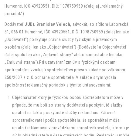
Humenné, IČO:43920551, DIČ: 1078750959 (ďalej aj „reklamačný
poriadok“)
Dodávateľ
JUDr. Branislav Voloch,
advokát, so sídlom Laborecká
81, 066 01 Humenné, IČO:43920551, DIČ: 1078750959 (ďalej len ako
„Dodávateľ“) poskytuje právne služby fyzickým a právnickým
osobám (ďalej len ako „Objednávateľ“) (Dodávateľ a Objednávateľ
ďalej spolu len ako „Zmluvné strany“ alebo samostatne len ako
„Zmluvná strana“).Pri uzatváraní zmlúv s fyzickými osobami
spotrebiteľmi vznikajú spotrebiteľovi práva v súlade so zákonom
250/2007 z.z. O ochrane spotrebiteľa. V súlade s tým vydala
spoločnosť reklamačný poriadok s týmito ustanoveniami:
Objednávateľ ktorý je fyzickou osobu spotrebiteľom môže v
prípade, že mu boli zo strany dodávateľa poskytnuté služby
uplatniť na takto poskytnuté služby reklamáciu. Zároveň
sprostredkovateľ poúča spotrebiteľa, že spotrebiteľ môže
uplatniť reklamáciu v prevádzkarni sprostredkovateľa, ktorou je
sídlo objednávateľa v čase otváracích hodín. Reklamáciu môže