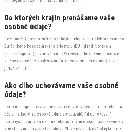
špinavých peňazí a financovania terorizmu.
Do ktorých krajín prenášame vaše
osobné údaje?
Cezhraničný prenos vašich osobných údajov to tretích krajín mimo
Európskeho hospodárskeho priestoru (EÚ, Island, Nórsko a
Lichtenštajnsko) nezamýšľame. [Využívame bezpečné cloudové
služby overeného poskytovateľa so servermi umiestnenými v
jurisdikcii EÚ.]
Ako dlho uchovávame vaše osobné
údaje?
Osobné údaje uchovávame najviac dovtedy, kým je to potrebné na
účely, na ktoré sa osobné údaje spracúvajú. Pri uchovávaní
osobných údajov sa riadime odporúčanými dobami uchovávania v
zmysle uznesenia predsedníctva Slovenskej advokátskej komory