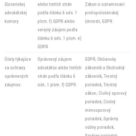
Slovenskej
alebo tretích strán
Zákon o oznamovaní
advokátskej
podľa článku 6 ods. 1
protispoločenskej
komory
písm. f) GDPR alebo
činnosti, GDPR
verejný záujem podľa
článku 6 ods. 1 písm. e)
GDPR
Účely týkajúce
Oprávnený záujem
GDPR, Občiansky
sa ochrany
advokátov alebo tretích
zákonník a Obchodný
oprávnených
strán podľa článku 6
zákonník, Trestný
záujmov
ods. 1 písm. f) GDPR
poriadok, Trestný
zákon, Civilný sporový
poriadok, Civilný
mimosporový
poriadok, Správny
súdny poriadok,
Správny poriadok,