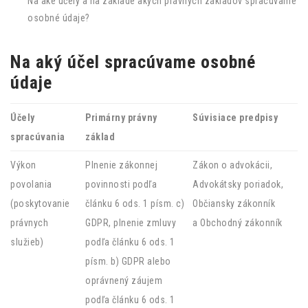
Na aké účely a na základe akých právnych základov spracúvame
osobné údaje?
Na aký účel spracúvame osobné
údaje
Účely
Primárny právny
Súvisiace predpisy
spracúvania
základ
Výkon
Plnenie zákonnej
Zákon o advokácii,
povolania
povinnosti podľa
Advokátsky poriadok,
(poskytovanie
článku 6 ods. 1 písm. c)
Občiansky zákonník
právnych
GDPR, plnenie zmluvy
a Obchodný zákonník
služieb)
podľa článku 6 ods. 1
písm. b) GDPR alebo
oprávnený záujem
podľa článku 6 ods. 1