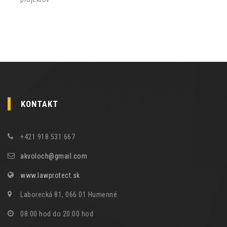
KONTAKT
+421 918 531 667
akvoloch@gmail.com
www.lawprotect.sk
Laborecká 81, 066 01 Humenné
08:00 hod do 20:00 hod