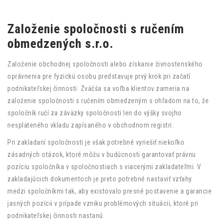
Založenie spoločnosti s ručením
obmedzených s.r.o.
Založenie obchodnej spoločnosti alebo získanie živnostenského
oprávnenia pre fyzickú osobu predstavuje prvý krok pri začatí
podnikateľskej činnosti. Zväčša sa voľba klientov zameria na
založenie spoločnosti s ručením obmedzeným s ohľadom na to, že
spoločník ručí za záväzky spoločnosti len do výšky svojho
nesplateného vkladu zapísaného v obchodnom registri.
Pri zakladaní spoločnosti je však potrebné vyriešiť niekoľko
zásadných otázok, ktoré môžu v budúcnosti garantovať právnu
pozíciu spoločníka v spoločnostiach s viacerými zakladateľmi. V
zakladajúcich dokumentoch je preto potrebné nastaviť vzťahy
medzi spoločníkmi tak, aby existovalo presné postavenie a garancie
jasných pozícii v prípade vzniku problémových situácii, ktoré pri
podnikateľskej činnosti nastanú.